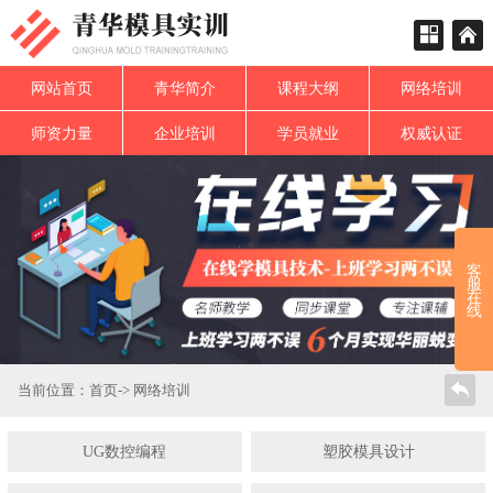
网站首页
青华简介
课程大纲
网络培训
师资力量
企业培训
学员就业
权威认证
客
服
在
线
当前位置：
首页
->
网络培训
UG数控编程
塑胶模具设计