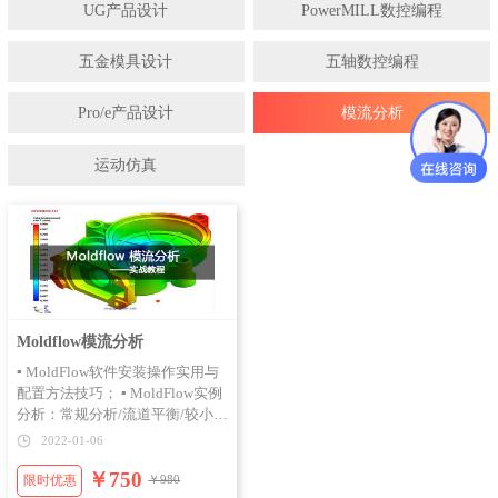
UG产品设计
PowerMILL数控编程
五金模具设计
五轴数控编程
Pro/e产品设计
模流分析
运动仿真
Moldflow模流分析
▪ MoldFlow软件安装操作实用与
配置方法技巧； ▪ MoldFlow实例
分析：常规分析/流道平衡/较小产
品/大产品模型/打印机/手 机电池
2022-01-06
盖/mp4面板/汽车按键/透明按键/
￥750
洗车导航按钮/海事电话； ▪
限时优惠
￥980